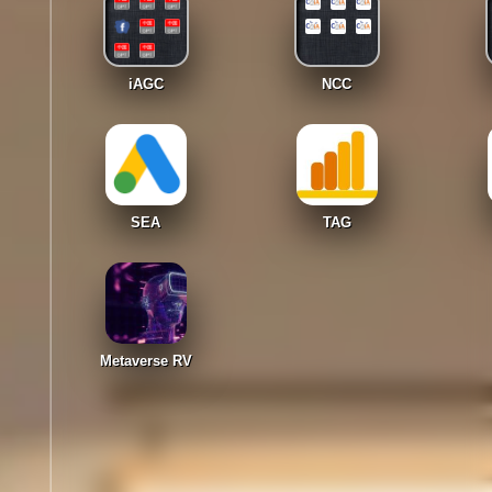
iAGC
NCC
SEA
TAG
Metaverse RV